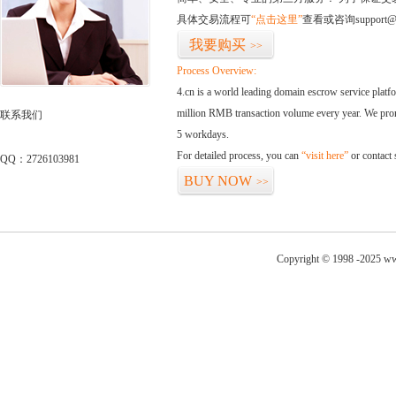
具体交易流程可
“点击这里”
查看或咨询support@
我要购买
>>
Process Overview:
4.cn is a world leading domain escrow service plat
million RMB transaction volume every year. We promi
联系我们
5 workdays.
For detailed process, you can
“visit here”
or contact
QQ：2726103981
BUY NOW
>>
Copyright © 1998 -2025 ww