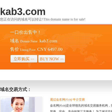
kab3.com
您正在访问的域名可以转让!This domain name is for sale!
一口价出售中！
域名
kab3.com
Domain Name:
售价
CNY 6497.00
Listing Price:
立即购买
BUY NOW
>>
>>
域名交易方式：
通过金名网(4.cn) 中介交易
金名网(4.cn)是全球领先的域名交易服务机
简单、安全、专业的第三方服务！ 为了保证交