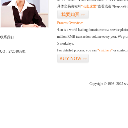
具体交易流程可
“点击这里”
查看或咨询support@
我要购买
>>
Process Overview:
4.cn is a world leading domain escrow service plat
million RMB transaction volume every year. We promi
联系我们
5 workdays.
For detailed process, you can
“visit here”
or contact
QQ：2726103981
BUY NOW
>>
Copyright © 1998 -2025 ww