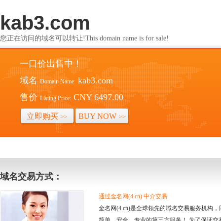
kab3.com
您正在访问的域名可以转让!This domain name is for sale!
一口价出售中！
域名
kab3.com
Domain Name:
售价
CNY 6497.00
Listing Price:
立即购买
BUY NOW
>>
>>
域名交易方式：
通过金名网(4.cn) 中介交易
金名网(4.cn)是全球领先的域名交易服务机
简单、安全、专业的第三方服务！ 为了保证交