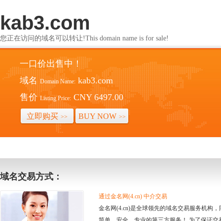
kab3.com
您正在访问的域名可以转让!This domain name is for sale!
一口价出售中！
域名
kab3.com
Domain Name:
售价
CNY 6497.00
Listing Price:
立即购买
BUY NOW
>>
>>
域名交易方式：
通过金名网(4.cn) 中介交易
金名网(4.cn)是全球领先的域名交易服务机
简单、安全、专业的第三方服务！ 为了保证交