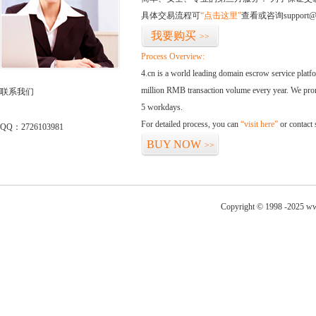
具体交易流程可
“点击这里”
查看或咨询support@
我要购买
>>
Process Overview:
4.cn is a world leading domain escrow service plat
million RMB transaction volume every year. We promi
联系我们
5 workdays.
For detailed process, you can
“visit here”
or contact
QQ：2726103981
BUY NOW
>>
Copyright © 1998 -2025 ww