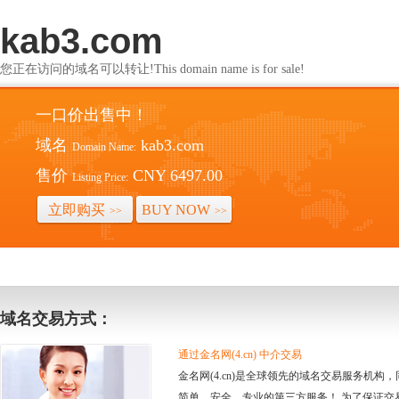
kab3.com
您正在访问的域名可以转让!This domain name is for sale!
一口价出售中！
域名
kab3.com
Domain Name:
售价
CNY 6497.00
Listing Price:
立即购买
BUY NOW
>>
>>
域名交易方式：
通过金名网(4.cn) 中介交易
金名网(4.cn)是全球领先的域名交易服务机
简单、安全、专业的第三方服务！ 为了保证交