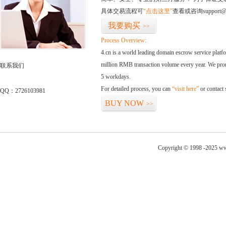
具体交易流程可
“点击这里”
查看或咨询support@
我要购买
>>
Process Overview:
4.cn is a world leading domain escrow service plat
million RMB transaction volume every year. We promi
联系我们
5 workdays.
For detailed process, you can
“visit here”
or contact
QQ：2726103981
BUY NOW
>>
Copyright © 1998 -2025 ww