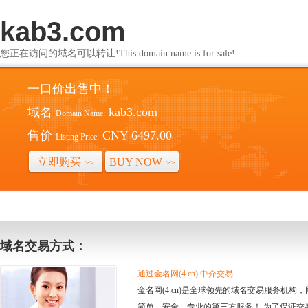
kab3.com
您正在访问的域名可以转让!This domain name is for sale!
一口价出售中！
域名
kab3.com
Domain Name:
售价
CNY 6497.00
Listing Price:
立即购买
BUY NOW
>>
>>
域名交易方式：
通过金名网(4.cn) 中介交易
金名网(4.cn)是全球领先的域名交易服务机
简单、安全、专业的第三方服务！ 为了保证交