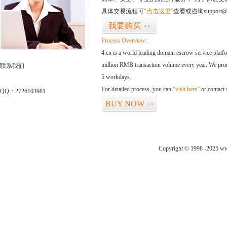
具体交易流程可
“点击这里”
查看或咨询support@
我要购买
>>
Process Overview:
4.cn is a world leading domain escrow service plat
million RMB transaction volume every year. We promi
联系我们
5 workdays.
For detailed process, you can
“visit here”
or contact
QQ：2726103981
BUY NOW
>>
Copyright © 1998 -2025 ww