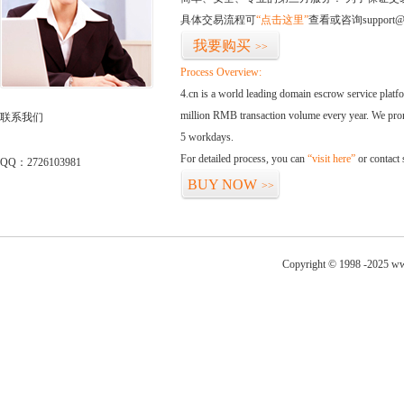
具体交易流程可
“点击这里”
查看或咨询support@
我要购买
>>
Process Overview:
4.cn is a world leading domain escrow service plat
million RMB transaction volume every year. We promi
联系我们
5 workdays.
For detailed process, you can
“visit here”
or contact
QQ：2726103981
BUY NOW
>>
Copyright © 1998 -2025 ww