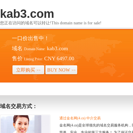
kab3.com
您正在访问的域名可以转让!This domain name is for sale!
一口价出售中！
域名
kab3.com
Domain Name:
售价
CNY 6497.00
Listing Price:
立即购买
BUY NOW
>>
>>
域名交易方式：
通过金名网(4.cn) 中介交易
金名网(4.cn)是全球领先的域名交易服务机
简单、安全、专业的第三方服务！ 为了保证交