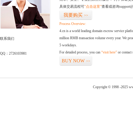
具体交易流程可
“点击这里”
查看或咨询support@
我要购买
>>
Process Overview:
4.cn is a world leading domain escrow service plat
million RMB transaction volume every year. We promi
联系我们
5 workdays.
For detailed process, you can
“visit here”
or contact
QQ：2726103981
BUY NOW
>>
Copyright © 1998 -2025 ww