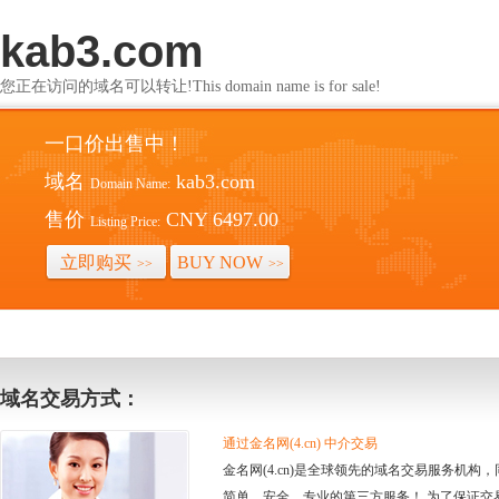
kab3.com
您正在访问的域名可以转让!This domain name is for sale!
一口价出售中！
域名
kab3.com
Domain Name:
售价
CNY 6497.00
Listing Price:
立即购买
BUY NOW
>>
>>
域名交易方式：
通过金名网(4.cn) 中介交易
金名网(4.cn)是全球领先的域名交易服务机
简单、安全、专业的第三方服务！ 为了保证交